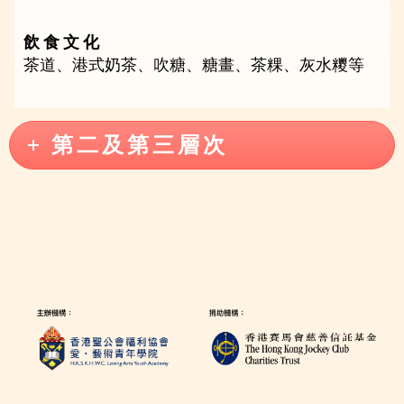
飲 食 文 化
茶道、港式奶茶、吹糖、糖畫、茶粿、灰水糭等
第 二 及 第 三 層 次