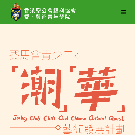
愛．
藝
術
青
年
學
院