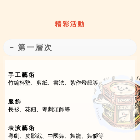
精 彩 活 動
第 一 層 次
手 工 藝 術
竹編杯墊、剪紙、書法、紮作燈籠等
服 飾
長衫、花鈕、粵劇頭飾等
表 演 藝 術
粵劇、皮影戲、中國舞、舞龍、舞獅等