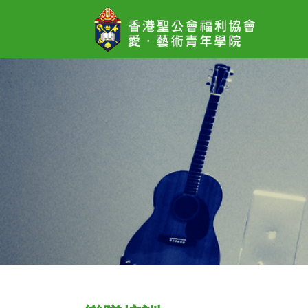
愛．
藝
術
青
年
學
院