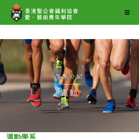
愛．
藝
術
青
年
學
院
學系介紹
運動
運動學系