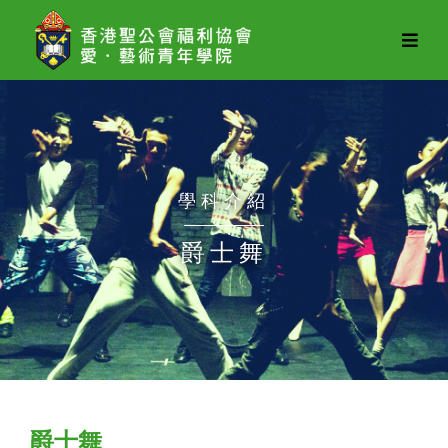
愛．
藝
術
青
年
學
學科介紹
院
爵士舞
爵士舞