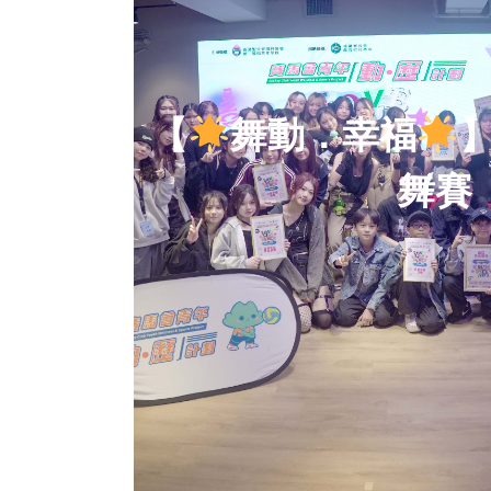
【
舞動．幸福
舞賽