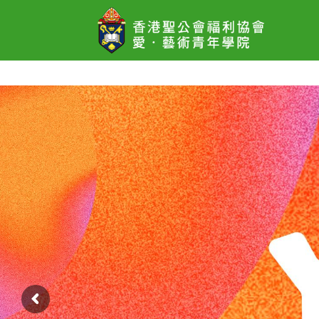
愛．
藝
術
青
年
學
院