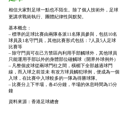
相信大家對足球一點也不陌生。除了個人技術外，足球
更講求戰術執行、團體紀律性與默契。
基本概念：
– 標準的足球比賽由兩隊各派11名隊員參與，包括10名
球員及1名守門員，其他比賽形式包括：7人及5人足球
比賽等
– 除守門員可在己方禁區內利用手部觸球外，其他球員
只能運用手部以外的身體部位碰觸球（開界外球例外）
– 凡整個皮球從兩球門柱之間，橫楣下全部越過球門
線，而入球之前並未 有攻方球員觸犯球例，便成為一個
入球，在比賽中入球較多的一隊為得勝球隊。
– 比賽分上下半場，各45分鐘，半場的休息時間為15分
鐘
資料來源：香港足球總會