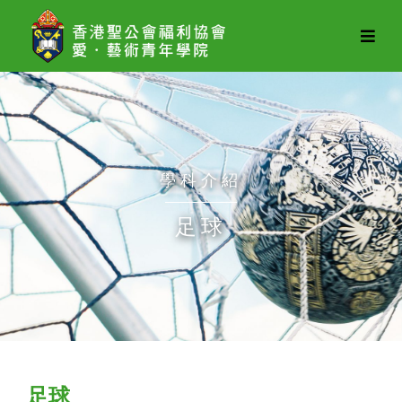
愛．
藝
術
青
年
學
學科介紹
院
足球
足球