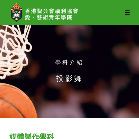
愛．
藝
術
青
年
學
學科介紹
院
投影舞
媒體製作學科